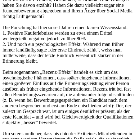
haben Sie davon erzählt? Haben Sie dazu vielleicht sogar eine
Kundenbewertung abgegeben und Ihrem Ärger über Social Media
richtig Luft gemacht?
Die Forschung hat hierzu seit Jahren einen klaren Wissensstand:
1. Positive Kauferlebnisse werden zu etwa einem Drittel
weitergeteilt, negative jedoch zu über 80%.
2. Und noch ein psychologischer Effekt: Während man früher
immer landläufig sagte „der erste Eindruck zählt“, weiss man
mittlerweile, dass der letzte Eindruck wesentlich stärker in der
Erinnerung bleibt.
Beim sogenannten „Rezenz-Effekt“ handelt es sich um das
psychologische Phänomen, dass später eingehende Informationen
einen größeren Einfluss auf die Erinnerungsleistung einer Person
ausüben als früher eingehende Informationen. Rezenz tritt bei fast
allen Beurteilungsszenarien auf, die aufeinander folgend stattfinden
(z. B. wenn bei Bewerbungsgesprächen ein Kandidat nach dem
anderen besprochen und erst am Ende entschieden wird): Der, der
zuletzt im Gespräch war, ist um einiges deutlicher präsent, als der
erste Kandidat – und wird bei Gleichwertigkeit der Qualifikationen
subjektiv „besser“ bewertet.
Um so erstaunlicher, dass bis dato der Exit eines Mitarbeitenden in